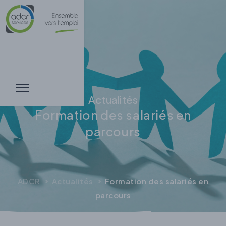
Actualités
Formation des salariés en
parcours
ADCR
Actualités
Formation des salariés en
parcours